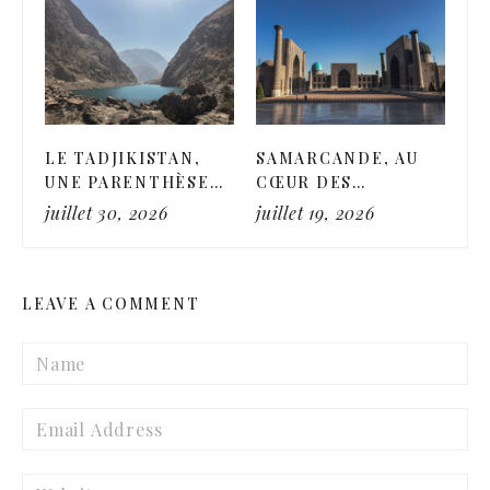
LE TADJIKISTAN,
SAMARCANDE, AU
BO
UNE PARENTHÈSE
CŒUR DES
M
ENTRE MONTAGNES
LÉGENDES
RO
juillet 30, 2026
juillet 19, 2026
jui
ET LACS
D’ORIENT
LEAVE A COMMENT
Name
Email
Website