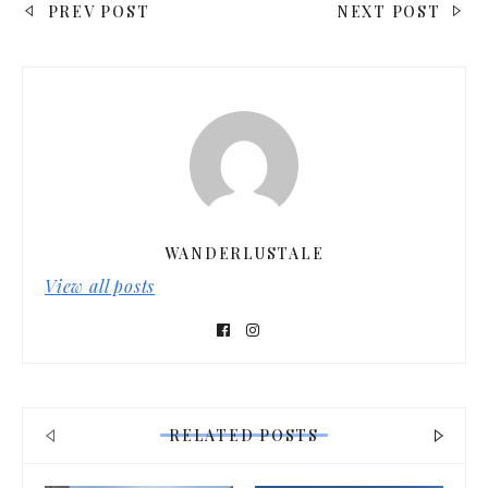
NAVIGATION
PREV POST
NEXT POST
DE
L’ARTICLE
WANDERLUSTALE
View all posts
RELATED POSTS