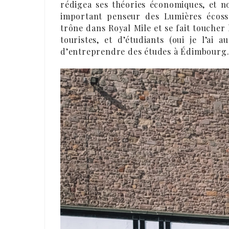
rédigea ses théories économiques, et 
important penseur des Lumières écossa
trône dans Royal Mile et se fait toucher 
touristes, et d’étudiants (oui je l’ai 
d’entreprendre des études à Édimbourg