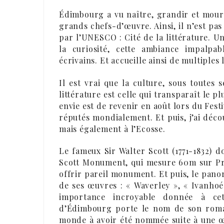
Édimbourg a vu naître, grandir et mouri
grands chefs-d’œuvre. Ainsi, il n’est pas
par l’UNESCO : Cité de la littérature. Un
la curiosité, cette ambiance impalpa
écrivains. Et accueille ainsi de multiples
Il est vrai que la culture, sous toutes
littérature est celle qui transparaît le p
envie est de revenir en août lors du Festi
réputés mondialement. Et puis, j’ai découv
mais également à l’Ecosse.
Le fameux Sir Walter Scott (1771-1832) 
Scott Monument, qui mesure 60m sur Prin
offrir pareil monument. Et puis, le pano
de ses œuvres : « Waverley », « Ivanho
importance incroyable donnée à ce
d’Édimbourg porte le nom de son roman,
monde à avoir été nommée suite à une œu