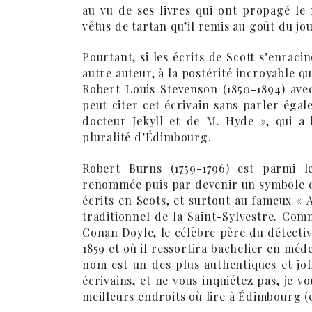
au vu de ses livres qui ont propagé le 
vêtus de tartan qu’il remis au goût du j
Pourtant, si les écrits de Scott s’enraci
autre auteur, à la postérité incroyable q
Robert Louis Stevenson (1850-1894) avec
peut citer cet écrivain sans parler ég
docteur Jekyll et de M. Hyde », qui a
pluralité d’Édimbourg.
Robert Burns (1759-1796) est parmi l
renommée puis par devenir un symbole d
écrits en Scots, et surtout au fameux « 
traditionnel de la Saint-Sylvestre. Co
Conan Doyle, le célèbre père du détecti
1859 et où il ressortira bachelier en méde
nom est un des plus authentiques et joli
écrivains, et ne vous inquiétez pas, je vou
meilleurs endroits où lire à Édimbourg (e