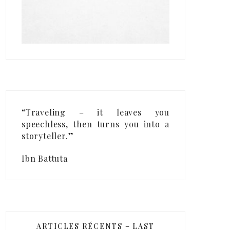
“Traveling – it leaves you
speechless, then turns you into a
storyteller.”
Ibn Battuta
ARTICLES RÉCENTS – LAST