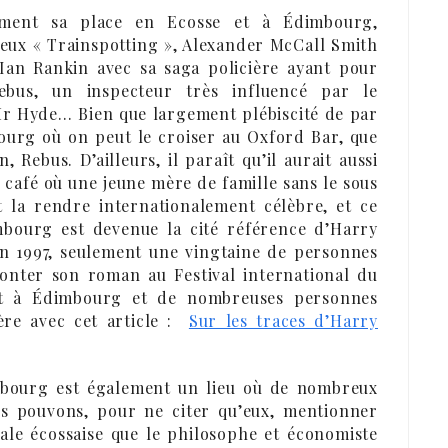
lement sa place en Ecosse et à Édimbourg,
eux « Trainspotting », Alexander McCall Smith
 Ian Rankin avec sa saga policière ayant pour
ebus, un inspecteur très influencé par le
Mr Hyde… Bien que largement plébiscité de par
ourg où on peut le croiser au Oxford Bar, que
, Rebus. D’ailleurs, il paraît qu’il aurait aussi
 café où une jeune mère de famille sans le sous
it la rendre internationalement célèbre, et ce
mbourg est devenue la cité référence d’Harry
u’en 1997, seulement une vingtaine de personnes
conter son roman au Festival international du
out à Édimbourg et de nombreuses personnes
ère avec cet article :
Sur les traces d’Harry
imbourg est également un lieu où de nombreux
us pouvons, pour ne citer qu’eux, mentionner
ale écossaise que le philosophe et économiste