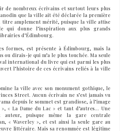
r de nombreux écrivains et surtout leurs plus
 anodin que la ville ait été déclarée la première
 titre amplement mérité, puisque la ville attise
ble qui donne l’inspiration aux plus grands
 librairies d’Édimbourg.
 ses formes, est présente à Édimbourg, mais la
lus ou dirais-je qui m’a le plus touchée. Ma seule
val international du livre qui est parmi les plus
ert l’histoire de ces écrivains reliés à la ville
domine la ville avec son monument gothique, le
ces Street. Aucun écrivain ne s’est jamais vu
rama depuis le sommet est grandiose, à l’image
é », « La Dame du Lac » et tant d’autres… Une
t auteur, puisque même la gare centrale
 « Waverley », et est ainsi la seule gare au
vre littéraire. Mais sa renommée est légitime