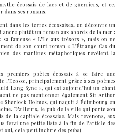
mythe écossais de lacs et de guerriers, et ce,
our dans ses romans.
nent dans les terres écossaises, on découvre un
ui ancre plutôt un roman aux abords de la mer :
 sa fameuse « L’île aux trésors », mais on ne
alement de son court roman « L’Étrange Cas du
 bien des manières métaphoriques révèlent la
es premiers poètes écossais à se faire une
e l’Ecosse, principalement grâce à ses poèmes
Auld Lang Syne », qui est aujourd’hui un chant
mment ne pas mentionner également Sir Arthur
ve Sherlock Holmes, qui naquit à Édimbourg en
cine. D’ailleurs, le pub de la ville qui porte son
s de la capitale écossaise. Mais revenons, aux
s ferai une petite liste à la fin de l’article des
t oui, cela peut inclure des pubs).