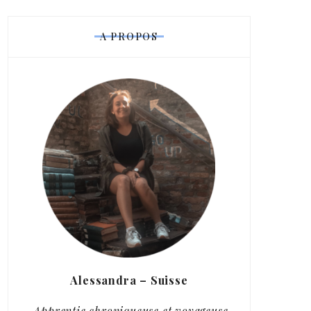
A PROPOS
Alessandra – Suisse
Apprentie chroniqueuse et voyageuse