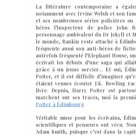
La littérature contemporaine a éga
notamment avec Irvine Welsh et son fam
et ses nombreuses séries policières ou
héros l’inspecteur de police John R
personnage ambivalent du Dr Jekyll et 
le monde, Rankin reste attaché à Édimb
fréquente aussi son anti-héros de fiction
autrefois fréquenté l’Elephant House, un
écrivait les débuts d’une saga qui alla
grâce à un jeune sorcier… Et oui, Édi
Potter, et il est difficile d’imaginer q
étaient venues écouter J.K. Rowling ra
livre. Depuis, Harry Potter est part
marchent sur ses traces, moi la premi
Potter à Édimbourg
Véritable muse pour les écrivains, Éd
scientifiques et penseurs ont vécu. No
Adam Smith, puisque c’est dans la capit